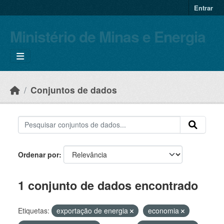
Skip to main content
Entrar
Ministério de Minas e Energia
Conjuntos de dados
Ordenar por
1 conjunto de dados encontrado
Etiquetas:
exportação de energia
economia