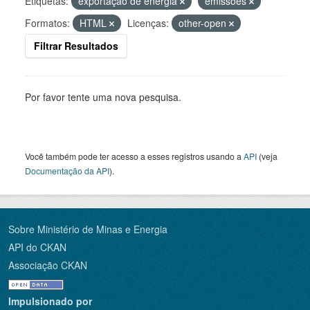
Etiquetas:
exportação de energia
emissões
Formatos:
HTML
Licenças:
other-open
Filtrar Resultados
Por favor tente uma nova pesquisa.
Você também pode ter acesso a esses registros usando a
API
(veja
Documentação da API
).
Sobre Ministério de Minas e Energia
API do CKAN
Associação CKAN
Impulsionado por