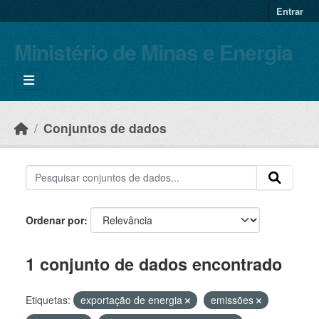
Skip to main content
Entrar
Ministério de Minas e Energia
Conjuntos de dados
Ordenar por
1 conjunto de dados encontrado
Etiquetas:
exportação de energia
emissões