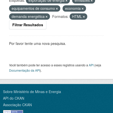
Etiquetas:
exportação de energia
emissões
equipamentos de consumo
economia
demanda energética
Formatos:
HTML
Filtrar Resultados
Por favor tente uma nova pesquisa.
Você também pode ter acesso a esses registros usando a
API
(veja
Documentação da API
).
Sobre Ministério de Minas e Energia
API do CKAN
Associação CKAN