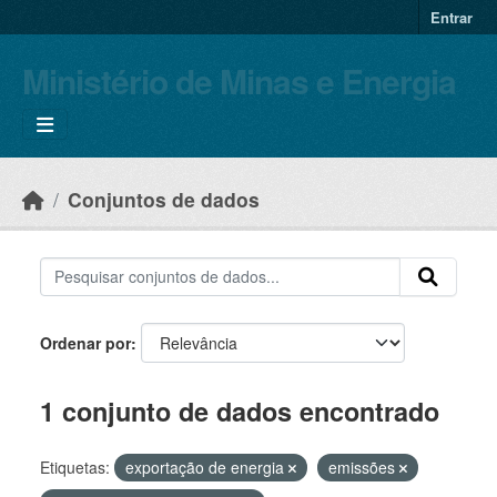
Skip to main content
Entrar
Ministério de Minas e Energia
Conjuntos de dados
Ordenar por
1 conjunto de dados encontrado
Etiquetas:
exportação de energia
emissões