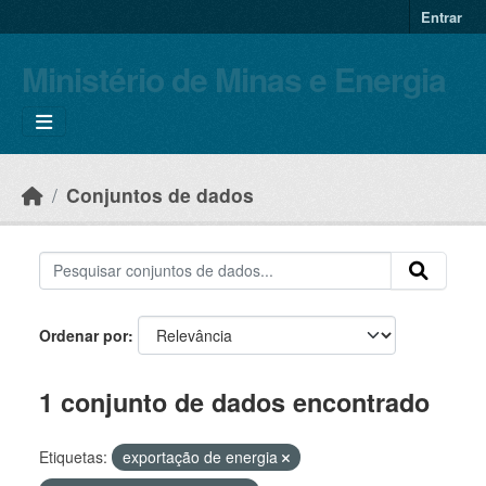
Skip to main content
Entrar
Ministério de Minas e Energia
Conjuntos de dados
Ordenar por
1 conjunto de dados encontrado
Etiquetas:
exportação de energia