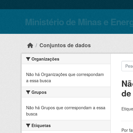
Skip to main content
Ministério de Minas e Ener
Conjuntos de dados
Organizações
Não há Organizações que correspondam
Nã
a essa busca
de
Grupos
Não há Grupos que correspondam a essa
Etique
busca
Etiquetas
Por f