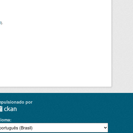
I
).
mpulsionado por
dioma