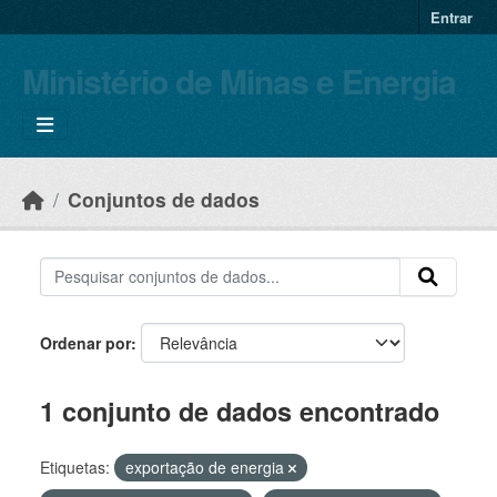
Skip to main content
Entrar
Ministério de Minas e Energia
Conjuntos de dados
Ordenar por
1 conjunto de dados encontrado
Etiquetas:
exportação de energia