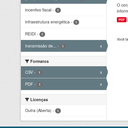
O conj
incentivo fiscal
-
1
infor
PDF
infraestrutura energética
-
1
REIDI
-
1
Você t
transmissão de...
-
x
1
Formatos
CSV
-
x
1
PDF
-
x
1
Licenças
Outra (Aberta)
-
1