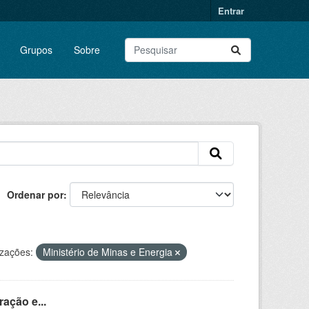
Entrar
Grupos
Sobre
Ordenar por
zações:
Ministério de Minas e Energia
ação e...