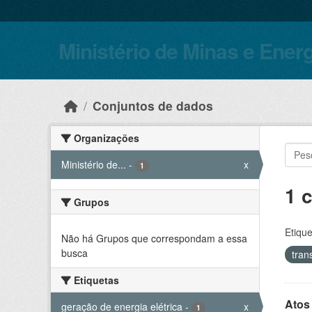
Skip to main content
Ministério de Minas e Ener
Conjuntos de dados
Organizações
Ministério de...
-
x
1
1 
Grupos
Etique
Não há Grupos que correspondam a essa
busca
tran
Etiquetas
Atos
geração de energia elétrica
-
x
1