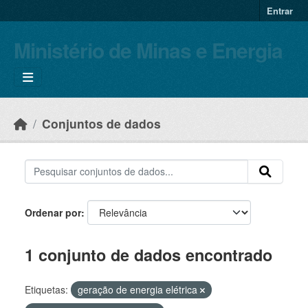
Skip to main content
Entrar
Ministério de Minas e Energia
Conjuntos de dados
Ordenar por
1 conjunto de dados encontrado
Etiquetas:
geração de energia elétrica