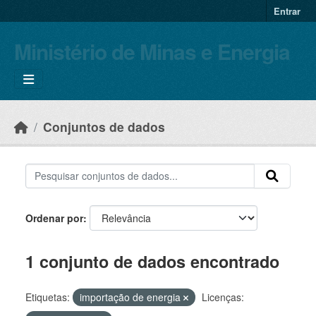
Skip to main content
Entrar
Ministério de Minas e Energia
Conjuntos de dados
Ordenar por
1 conjunto de dados encontrado
Etiquetas:
importação de energia
Licenças: