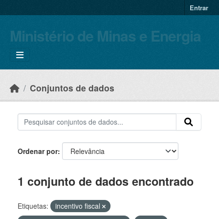
Skip to main content
Entrar
Ministério de Minas e Energia
Conjuntos de dados
Ordenar por
1 conjunto de dados encontrado
Etiquetas:
incentivo fiscal