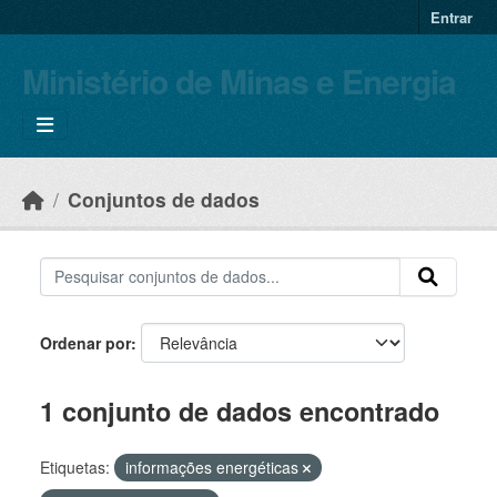
Skip to main content
Entrar
Ministério de Minas e Energia
Conjuntos de dados
Ordenar por
1 conjunto de dados encontrado
Etiquetas:
informações energéticas