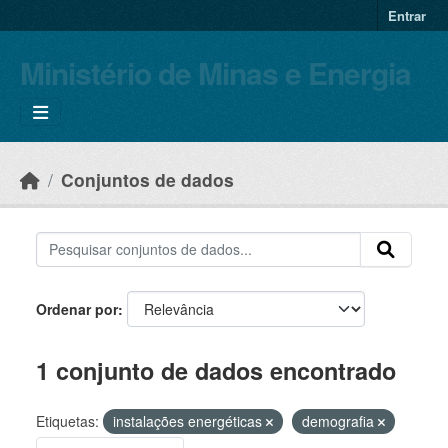
Skip to main content
Entrar
Ministério de Minas e Energia
Conjuntos de dados
Ordenar por
1 conjunto de dados encontrado
Etiquetas:
instalações energéticas
demografia