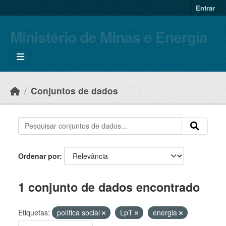
Skip to main content
Entrar
Ministério de Minas e Energia
Conjuntos de dados
Ordenar por
1 conjunto de dados encontrado
Etiquetas:
política social
LpT
energia