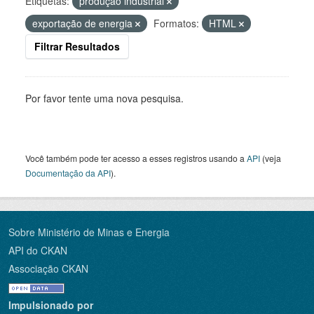
Etiquetas:
produção industrial
exportação de energia
Formatos:
HTML
Filtrar Resultados
Por favor tente uma nova pesquisa.
Você também pode ter acesso a esses registros usando a
API
(veja
Documentação da API
).
Sobre Ministério de Minas e Energia
API do CKAN
Associação CKAN
Impulsionado por