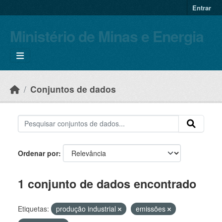
Skip to main content
Entrar
Ministério de Minas e Energia
Conjuntos de dados
Ordenar por
1 conjunto de dados encontrado
Etiquetas:
produção industrial
emissões