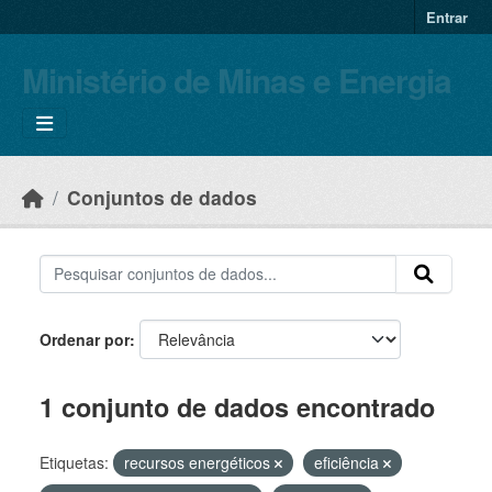
Skip to main content
Entrar
Ministério de Minas e Energia
Conjuntos de dados
Ordenar por
1 conjunto de dados encontrado
Etiquetas:
recursos energéticos
eficiência