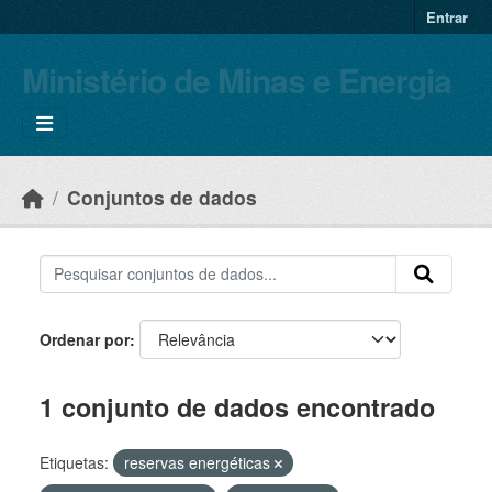
Skip to main content
Entrar
Ministério de Minas e Energia
Conjuntos de dados
Ordenar por
1 conjunto de dados encontrado
Etiquetas:
reservas energéticas