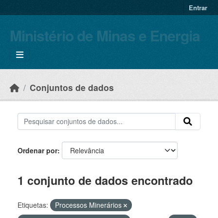
Skip to main content
Entrar
Ministério de Minas e Energia
Conjuntos de dados
Ordenar por
1 conjunto de dados encontrado
Etiquetas:
Processos Minerários