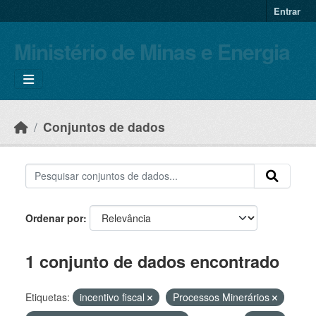
Skip to main content
Entrar
Ministério de Minas e Energia
Conjuntos de dados
Ordenar por
1 conjunto de dados encontrado
Etiquetas:
incentivo fiscal
Processos Minerários