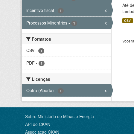
Até d
incentivo fiscal
-
x
1
também
CSV
Processos Minerários
-
x
1
Formatos
Você t
CSV
-
1
PDF
-
1
Licenças
Outra (Aberta)
-
x
1
Sobre Ministério de Minas e Energia
API do CKAN
Associação CKAN