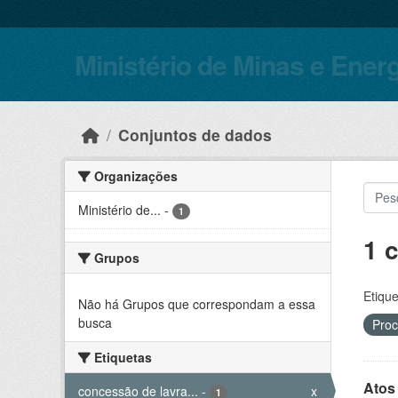
Skip to main content
Ministério de Minas e Ener
Conjuntos de dados
Organizações
Ministério de...
-
1
1 
Grupos
Etique
Não há Grupos que correspondam a essa
busca
Proc
Etiquetas
Atos
concessão de lavra...
-
x
1