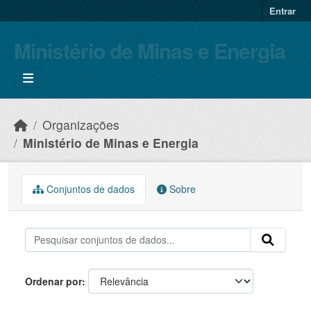
Skip to main content
Entrar
Ministério de Minas e Energia
Organizações
Ministério de Minas e Energia
Conjuntos de dados
Sobre
Ordenar por