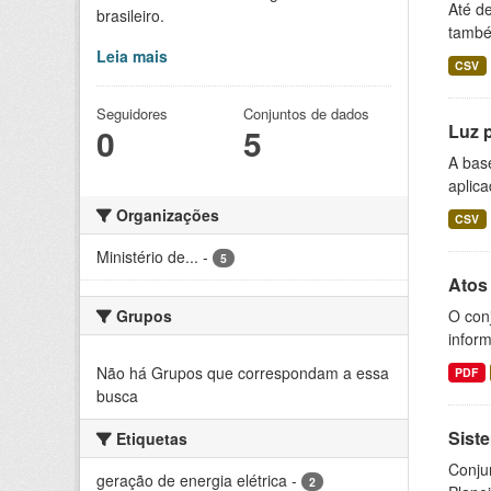
Até d
brasileiro.
também
Leia mais
CSV
Seguidores
Conjuntos de dados
Luz 
0
5
A bas
aplica
Organizações
CSV
Ministério de...
-
5
Atos
Grupos
O conj
infor
Não há Grupos que correspondam a essa
PDF
busca
Siste
Etiquetas
Conju
geração de energia elétrica
-
2