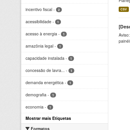
Planej
incentivo fiscal
-
CSV
2
acessibilidade
-
1
[Desc
acesso à energia
-
1
Aviso
painéi
amazônia legal
-
1
capacidade instalada
-
1
concessão de lavra...
-
1
demanda energética
-
1
demografia
-
1
economia
-
1
Mostrar mais Etiquetas
Formatos