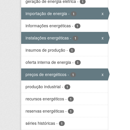
geração de energia elétrica
-
1
importação de energia
-
x
1
informações energéticas
-
1
instalações energéticas
-
x
1
insumos de produção
-
1
oferta interna de energia
-
1
preços de energéticos
-
x
1
produção industrial
-
1
recursos energéticos
-
1
reservas energéticas
-
1
séries históricas
-
1