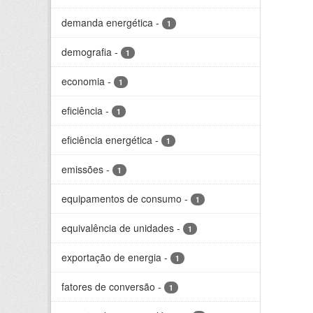
demanda energética
-
1
demografia
-
1
economia
-
1
eficiência
-
1
eficiência energética
-
1
emissões
-
1
equipamentos de consumo
-
1
equivalência de unidades
-
1
exportação de energia
-
1
fatores de conversão
-
1