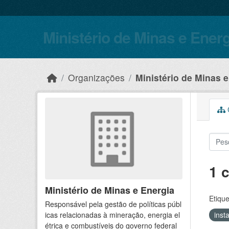
Skip to main content
Ministério de Minas e Ener
Organizações
Ministério de Minas 
C
1 
Ministério de Minas e Energia
Etique
Responsável pela gestão de políticas públ
icas relacionadas à mineração, energia el
inst
étrica e combustíveis do governo federal