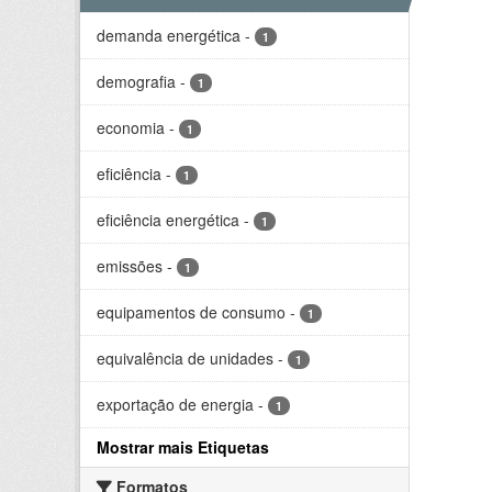
demanda energética
-
1
demografia
-
1
economia
-
1
eficiência
-
1
eficiência energética
-
1
emissões
-
1
equipamentos de consumo
-
1
equivalência de unidades
-
1
exportação de energia
-
1
Mostrar mais Etiquetas
Formatos