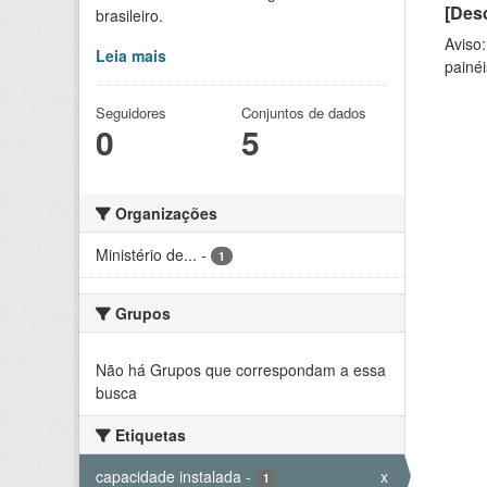
[Desc
brasileiro.
Aviso
Leia mais
painéi
Seguidores
Conjuntos de dados
0
5
Organizações
Ministério de...
-
1
Grupos
Não há Grupos que correspondam a essa
busca
Etiquetas
capacidade instalada
-
x
1