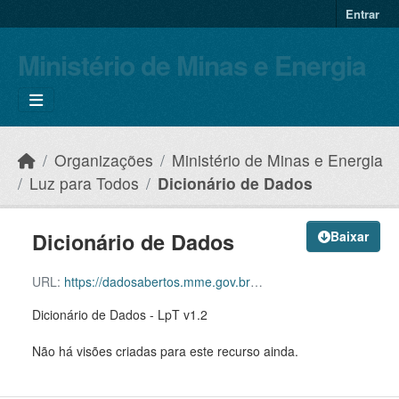
Skip to main content
Entrar
Ministério de Minas e Energia
Organizações
Ministério de Minas e Energia
Luz para Todos
Dicionário de Dados
Dicionário de Dados
Baixar
URL:
https://dadosabertos.mme.gov.br/dataset/418de37c-1689-46b7-832d-8eb5b5df9987/resource/3c9b4b8e-679e-4318-a927-978b0f13748d/download/dicionario-de-dados-template_v1.2lpt.pdf
Dicionário de Dados - LpT v1.2
Não há visões criadas para este recurso ainda.