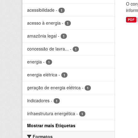
O conj
acessibilidade
-
infor
1
PDF
acesso à energia
-
1
amazônia legal
-
1
concessão de lavra...
-
1
energia
-
1
energia elétrica
-
1
geração de energia elétrica
-
1
indicadores
-
1
infraestrutura energética
-
1
Mostrar mais Etiquetas
Formatos