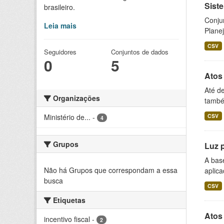
Siste
brasileiro.
Conju
Leia mais
Planej
CSV
Seguidores
Conjuntos de dados
0
5
Atos
Até d
Organizações
também
Ministério de...
-
CSV
4
Grupos
Luz 
A bas
Não há Grupos que correspondam a essa
aplica
busca
CSV
Etiquetas
Atos
incentivo fiscal
-
2