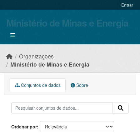
Skip to main content
Entrar
Ministério de Minas e Energia
Organizações
Ministério de Minas e Energia
Conjuntos de dados
Sobre
Ordenar por